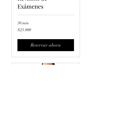
Exámenes
30 min
25.000
$25.000
pesos
chilenos
Reservar ahora
Primera Evaluación