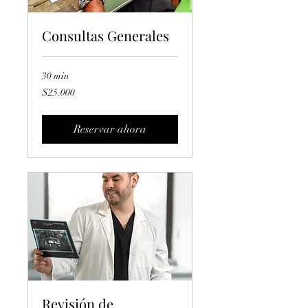
Consultas Generales
30 min
25.000
$25.000
pesos
chilenos
Reservar ahora
Revisión de